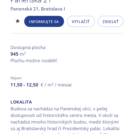
Panenská 21,
Bratislava I
INFORMUJTE SA
VYTLAČIŤ
ZDIEĽAŤ
Dostupná plocha
2
945
m
Plochu možno rozdeliť
Nájom
2
11,50 - 12,50
€ / m
/ mesiac
LOKALITA
Budova sa nachádza na Panenskej ulici, v pešej
dostupnosti od historického centra mesta. V okolí sa
nachádza mnoho historických budov, medzi ktorými
sú aj Bratislavský hrad či Prezidentský palác. Lokalita