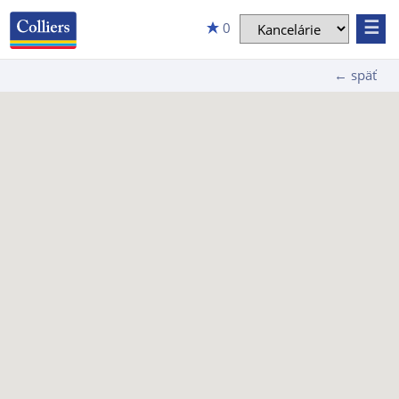
☰
0
← späť