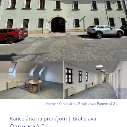
Home
/
Kancelárie
/
Bratislava
/ Panenská 21
Kancelária na prenájom | Bratislava
Panenská 21