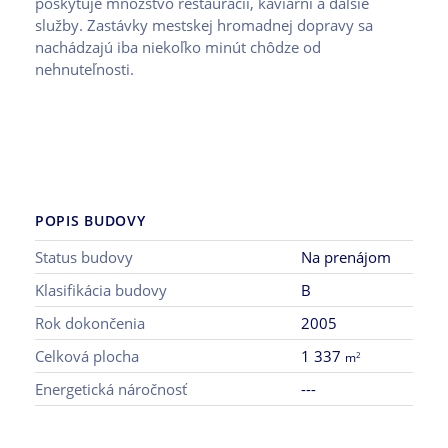
poskytuje množstvo reštaurácií, kaviarní a ďalšie
služby. Zastávky mestskej hromadnej dopravy sa
nachádzajú iba niekoľko minút chôdze od
nehnuteľnosti.
POPIS BUDOVY
Status budovy
Na prenájom
Klasifikácia budovy
B
Rok dokončenia
2005
Celková plocha
1 337
2
m
Energetická náročnosť
---