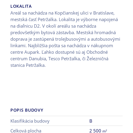
LOKALITA
Areál sa nachádza na Kopčianskej ulici v Bratislave,
mestská časť Petržalka. Lokalita je výborne napojená
na diaľnicu D2. V okolí areálu sa nachádza
predovšetkým bytová zástavba. Mestská hromadná
doprava je zastúpená trolejbusovými a autobusovými
linkami. Najbližšia pošta sa nachádza v nákupnom
centre Aupark. Ľahko dostupné sú aj Obchodné
centrum Danubia, Tesco Petržalka, či Železničná
stanica Petržalka.
POPIS BUDOVY
Klasifikácia budovy
B
Celková plocha
2 500
2
m