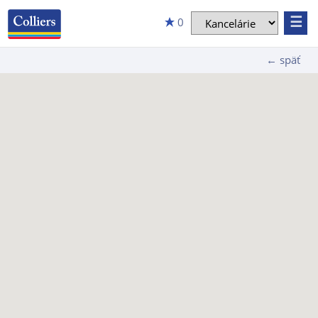
☰
0
← späť