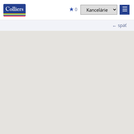
☰
0
← späť