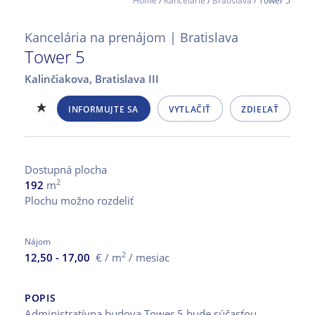
Home
/
Kancelárie
/
Bratislava
/ Tower 5
Kancelária na prenájom | Bratislava
Tower 5
Kalinčiakova,
Bratislava III
INFORMUJTE SA
VYTLAČIŤ
ZDIEĽAŤ
Dostupná plocha
2
192
m
Plochu možno rozdeliť
Nájom
2
12,50 - 17,00
€ / m
/ mesiac
POPIS
Administratívna budova Tower 5 bude súčasťou