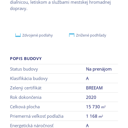
diaľnicou, letiskom a službami mestskej hromadnej
dopravy.
Zdvojené podlahy
Znížené podhľady
POPIS BUDOVY
Status budovy
Na prenájom
Klasifikácia budovy
A
Zelený certifikát
BREEAM
Rok dokončenia
2020
Celková plocha
15 730
2
m
Priemerná veľkosť podlažia
1 168
2
m
Energetická náročnosť
A