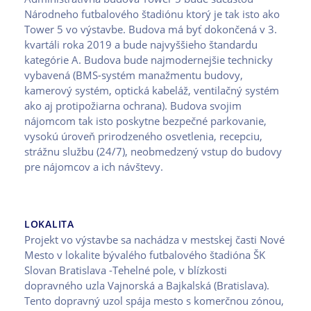
Národneho futbalového štadiónu ktorý je tak isto ako
Tower 5 vo výstavbe. Budova má byť dokončená v 3.
kvartáli roka 2019 a bude najvyššieho štandardu
kategórie A. Budova bude najmodernejšie technicky
vybavená (BMS-systém manažmentu budovy,
kamerový systém, optická kabeláž, ventilačný systém
ako aj protipožiarna ochrana). Budova svojim
nájomcom tak isto poskytne bezpečné parkovanie,
vysokú úroveň prirodzeného osvetlenia, recepciu,
strážnu službu (24/7), neobmedzený vstup do budovy
pre nájomcov a ich návštevy.
LOKALITA
Projekt vo výstavbe sa nachádza v mestskej časti Nové
Mesto v lokalite bývalého futbalového štadióna ŠK
Slovan Bratislava -Tehelné pole, v blízkosti
dopravného uzla Vajnorská a Bajkalská (Bratislava).
Tento dopravný uzol spája mesto s komerčnou zónou,